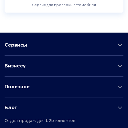
Сервис для проверки автомобиля
Сервисы
Проверка соискателя
Бизнесу
Проверка водителя
Данные для бизнеса
Полезное
Проверка по отраслям
Тарифы и цены
Возможности
Пример отчета
Поддержка
Блог
О проекте
Соглашение
Отдел продаж для b2b клиентов
Персональные данные
Полезные статьи
Контакты