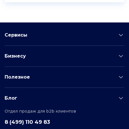
Сервисы
Проверка соискателя
Бизнесу
Проверка водителя
Данные для бизнеса
Полезное
Проверка по отраслям
Тарифы и цены
Возможности
Пример отчета
Поддержка
Блог
О проекте
Соглашение
Отдел продаж для b2b клиентов
Персональные данные
Полезные статьи
Контакты
Редакционная политика
8 (499) 110 49 83