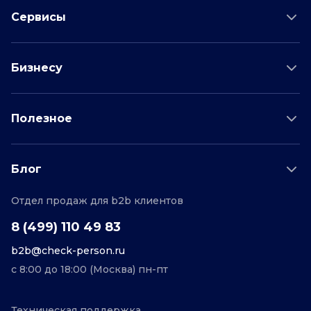
Сервисы
Проверка соискателя
Бизнесу
Проверка водителя
Данные для бизнеса
Полезное
Проверка по отраслям
Тарифы и цены
Возможности
Пример отчета
Поддержка
Блог
О проекте
Соглашение
Отдел продаж для b2b клиентов
Персональные данные
Полезные статьи
Контакты
Редакционная политика
8 (499) 110 49 83
b2b@check-person.ru
с 8:00 до 18:00 (Москва) пн-пт
Техническая поддержка