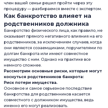
член вашей семьи решил пройти через эту
последствий банкротства
процедуру — разбираемся вместе с экспертом.
—
Как отражается банкротство на
Как банкротство влияет на
родственниках: главное
родственников должника
—
Часто задаваемые вопросы
Банкротство физического лица, как правило, не
—
Кого из родственников проверяют при
оказывает прямого негативного влияния на его
банкротстве?
родственников, за исключением случаев, когда
они являются созаемщиками, поручителями по
—
Как банкротство может повлиять на
долгам банкрота или имеют совместное
родственников?
имущество с ним. Однако на практике все
—
Узнают ли родственники о банкротстве?
немного сложнее.
Рассмотрим основные риски, которые могут
коснуться родственников банкрота:
Риск потери имущества.
Основное и самое серьезное последствие
банкротства для родственников касается
совместного с должником имущества, ведь
именно его могут реализовать.