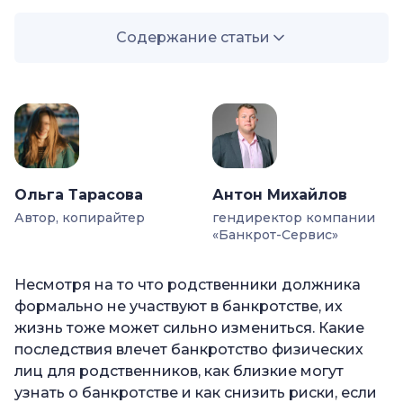
Содержание статьи
—
Как банкротство влияет на родственников
должника
—
Последствия банкротства для супруга или
супруги
—
Как отражается банкротство родителей на
Ольга Тарасова
Антон Михайлов
детях
Автор, копирайтер
гендиректор компании
«Банкрот-Сервис»
—
Влияние банкротства на других
родственников
Несмотря на то что родственники должника
—
Влияет ли банкротство на возможность
формально не участвуют в банкротстве, их
получения кредита родственниками
жизнь тоже может сильно измениться. Какие
—
Как родственники могут узнать о банкротстве
последствия влечет банкротство физических
должника
лиц для родственников, как близкие могут
узнать о банкротстве и как снизить риски, если
—
Как родственникам защитить себя от