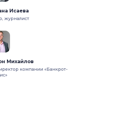
ана Исаева
р, журналист
он Михайлов
иректор компании «Банкрот-
ис»