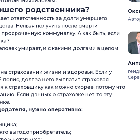
Антоном Михайловым.
ершего родственника?
Окс
ает ответственность за долги умершего
Авто
дства. Нельзя получить после смерти
мщика, если не родственники?
 просроченную коммуналку. А как быть, если
века платит государство?
нка?
еловек умирает, и с какими долгами в целом
сь залоговое имущество?
мершего?
Ант
едству?
генд
на страховании жизни и здоровья. Если у
Серв
полис, долг за него выплатит страховая
?
 к страховщику как можно скорее, потому что
ию. Если данных о страховке нет, то эту
нке.
едодателя, нужно оперативно:
мщика;
 кто выгодоприобретатель;
во у нотариуса;