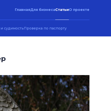
Статьи
Главная
Для бизнеса
О проекте
 и судимость
Проверка по паспорту
ер