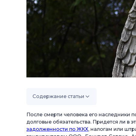
Содержание статьи
—
Что делать с долгами умершего родст
После смерти человека его наследники по
—
долговые обязательства. Придется ли в э
Кредиты и ипотека
задолженности по ЖКХ
, налогам или штр
—
Алименты