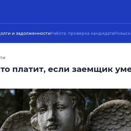
олги и задолженности
Работа: проверка кандидата
Розыск
сти
кто платит, если заемщик ум