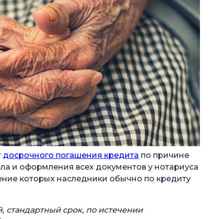
т
досрочного погашения кредита
по причине
ела и оформления всех документов у нотариуса
чение которых наследники обычно по кредиту
й, стандартный срок, по истечении