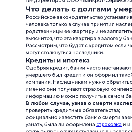
гендиректором ООО «Банкрот-Сервис» 
—
Долги по ЖКХ
Что делать с долгами ум
—
Задолженности по налогам и штрафам
Российское законодательство устанавлив
человека только в случае принятия насле
—
Кто платит кредит в случае смерти зае
родственницы ее квартиру и не заплатить
—
В каких случаях кредит умершего чело
выяснится, что эта квартира в залоге у ба
Рассмотрим, что будет с кредитом если ч
—
Что делать, если в наследство достало
могут столкнуться наследники.
—
Как снизить сумму выплат по долгам у
Кредиты и ипотека
—
Когда можно не платить долги по насл
Одобряя кредит, банки часто настаивают 
умершего был кредит и он оформил такой 
—
Как проверить на долги себя и родных
компания. Наследникам нужно обратиться
именно они получают страховую компенсац
информацию можно получить в самом ба
В любом случае, узнав о смерти насл
проверить кредитные обязательства;
официально известить банк о смерти зае
узнать, была ли оформлена
страховка
и и
открыть процедуру вступления в наследст