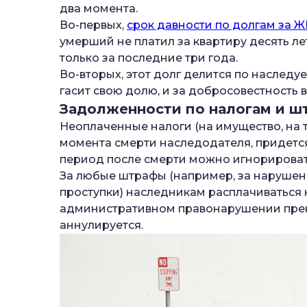
два момента.
Во-первых,
срок давности по долгам за 
умерший не платил за квартиру десять ле
только за последние три года.
Во-вторых, этот долг делится по наслед
гасит свою долю, и за добросовестность 
Задолженности по налогам и ш
Неоплаченные налоги (на имущество, на т
момента смерти наследодателя, придется
период после смерти можно игнорироват
За любые штрафы (например, за наруше
проступки) наследникам расплачиваться 
административном правонарушении прек
аннулируется.