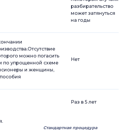
разбирательство
может затянуться
на годы
кончании
изводства.Отсутствие
которого можно погасить
Нет
м по упрощенной схеме
енсионеры и женщины,
 пособия
Раз в 5 лет
я.
Стандартная процедура