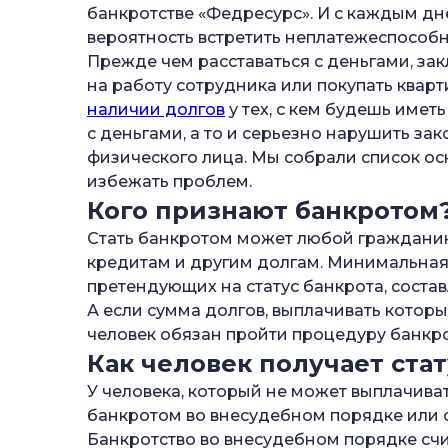
банкротстве «Федресурс». И с каждым дне
—
Последствия получения статуса банкро
вероятность встретить неплатежеспособн
—
Ограничения во время процедуры бан
Прежде чем расставаться с деньгами, за
на работу сотрудника или покупать кварт
—
Финансовые ограничения
наличии долгов
у тех, с кем будешь имет
—
Трудовые ограничения
с деньгами, а то и серьезно нарушить зак
физического лица. Мы собрали список ос
—
Предпринимательские ограничения
избежать проблем.
—
Зачем нужна проверка на банкротство
Кого признают банкротом
—
Безопасность сделки
Стать банкротом может любой гражданин,
—
Платежеспособность заемщика
кредитам и другим долгам. Минимальная
претендующих на статус банкрота, состав
—
Законность найма
А если сумма долгов, выплачивать которы
—
Благонадежность
человек обязан пройти процедуру банкро
Как человек получает стат
—
Какие есть риски от сделок с потенци
У человека, который не может выплачивать
—
Законна ли проверка человека на банк
банкротом во внесудебном порядке или о
—
Кто может проверить человека на банк
Банкротство во внесудебном порядке счи