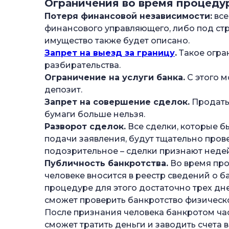
Ограничения во время процеду
Потеря финансовой независимости:
все
финансового управляющего, либо под ст
имущество также будет описано.
Запрет на выезд за границу
.
Такое огра
разбирательства.
Ограничение на услуги банка.
С этого м
депозит.
Запрет на совершение сделок.
Продать 
бумаги больше нельзя.
Разворот сделок.
Все сделки, которые бы
подачи заявления, будут тщательно пров
подозрительное – сделки признают неде
Публичность банкротства.
Во время про
человеке вносится в реестр сведений о б
процедуре для этого достаточно трех дн
сможет проверить банкротство физическо
После признания человека банкротом час
сможет тратить деньги и заводить счета в