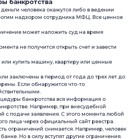
ры банкротства
 деньги человека окажутся либо в ведении
рогим надзором сотрудника МФЦ. Все ценное
ничение может наложить суд на время
омента не получится открыть счет и завести
или купить машину, квартиру или ценные
ли заключены в период от года до трех лет до
ерены. Если обнаружится что-то
йствительными.
цедуры банкротства вся информация о
анкротстве. Например, при внесудебной
ей с подачи заявления. С этого момента любой
го лица через официальный сайт реестра.
ть ограничений снимается. Например, человек
 банке. Но в силу вступят другие ограничения.