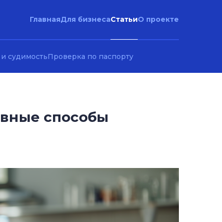
Статьи
Главная
Для бизнеса
О проекте
 и судимость
Проверка по паспорту
авные способы