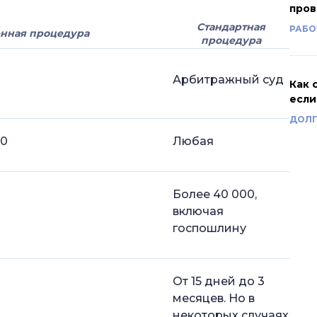
пров
а банкротство
Стандартная
РАБО
нная процедура
диного реестра
процедура
Арбитражный суд
битражных дел
Как 
если
 в арбитражном суде
ДОЛГ
 лица по фамилии
00
Любая
Более 40 000,
включая
госпошлину
От 15 дней до 3
месяцев. Но в
некоторых случаях