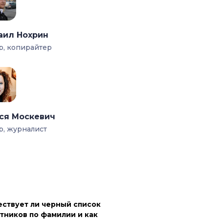
аил Нохрин
р, копирайтер
ся Москевич
р, журналист
ствует ли черный список
тников по фамилии и как