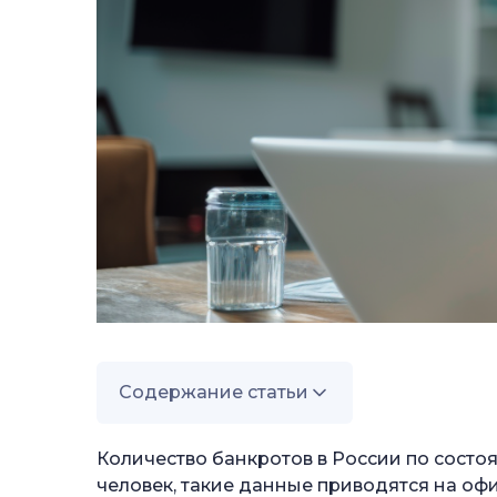
Содержание статьи
—
Кого признают банкротом?
Количество банкротов в России по состоя
—
человек, такие данные приводятся на оф
Как человек получает статус банкрота?