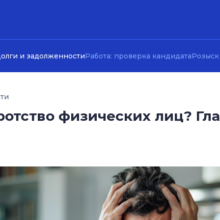
олги и задолженности
Работа: проверка кандидата
Розыск
сти
ротство физических лиц? Гл