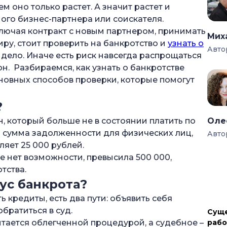
м оно только растет. А значит растет и
т
ого бизнес-партнера или соискателя.
кротства
ключая контракт с новым партнером, принимать
Мих
иру, стоит проверить на банкротство и
узнать о
Авто
ь дело. Иначе есть риск навсегда распрощаться
он. Разбираемся, как узнать о банкротстве
новных способов проверки, которые помогут
?
 который больше не в состоянии платить по
Оле
 сумма задолженности для физических лиц,
Авто
ляет 25 000 рублей.
е нет возможности, превысила 500 000,
тства.
ус банкрота?
альным банкротом?
 кредиты, есть два пути: объявить себя
ротство?
братиться в суд.
Суще
ротство физических лиц
тается облегченной процедурой, а судебное –
рабо