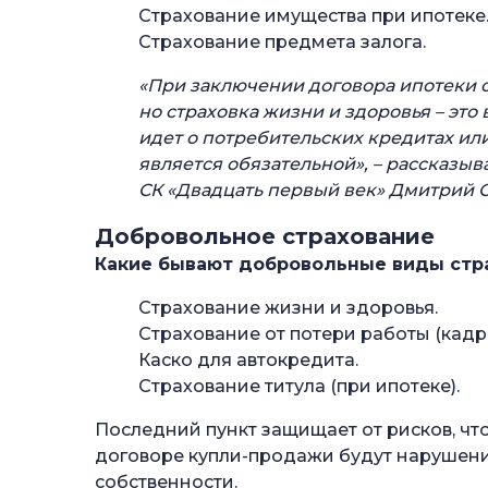
Страхование имущества при ипотеке
—
Возврат страховки по кредиту: главное
Страхование предмета залога.
—
Часто задаваемые вопросы
«При заключении договора ипотеки об
—
Как забрать деньги за страховку по кр
но страховка жизни и здоровья – это 
—
В каком случае нельзя вернуть страхов
идет о потребительских кредитах или
является обязательной», – рассказыв
—
Что покрывает кредитное страхование
СК «Двадцать первый век» Дмитрий 
—
Сколько дней дается на возврат страхо
Добровольное страхование
Какие бывают добровольные виды стра
Страхование жизни и здоровья.
Страхование от потери работы (кад
Каско для автокредита.
Страхование титула (при ипотеке).
Последний пункт защищает от рисков, что
договоре купли-продажи будут нарушени
собственности.