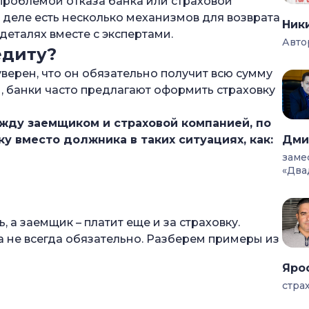
проблемой отказа банка или страховой
кредиту?
 деле есть несколько механизмов для возврата
Ник
деталях вместе с экспертами.
Авто
едиту?
 уверен, что он обязательно получит всю сумму
ней)
и, банки часто предлагают оформить страховку
ежду заемщиком и страховой компанией, по
у вместо должника в таких ситуациях, как:
Дми
заме
«Два
 а заемщик – платит еще и за страховку.
ца
не всегда обязательно. Разберем примеры из
траховки по кредиту?
Яро
ки по кредиту
стра