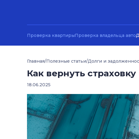
Проверка квартиры
Проверка владельца авто
Д
Главная
/
Полезные статьи
/
Долги и задолженно
Как вернуть страховку
18.06.2025