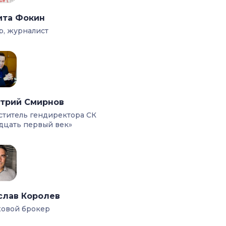
ита Фокин
р, журналист
трий Смирнов
ститель гендиректора СК
дцать первый век»
слав Королев
ховой брокер