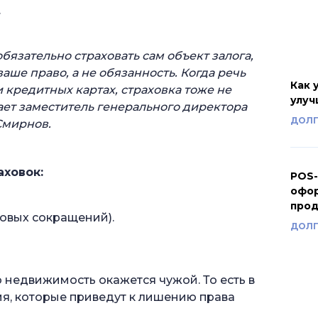
.
язательно страховать сам объект залога,
едиту?
ваше право, а не обязанность. Когда речь
ку по кредиту?
Как 
 кредитных картах, страховка тоже не
улуч
ает заместитель генерального директора
?
ДОЛГ
Смирнов.
вки по кредиту?
ховок:
POS-
офор
про
ровых сокращений).
ДОЛГ
 недвижимость окажется чужой. То есть в
я, которые приведут к лишению права