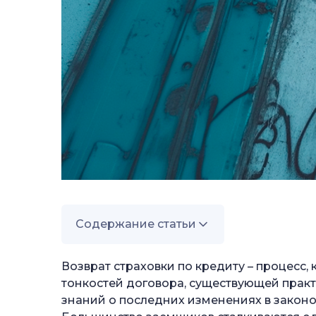
Содержание статьи
—
Что такое страховка по кредиту?
Возврат страховки по кредиту – процесс
—
тонкостей договора, существующей практ
Обязательное страхование
знаний о последних изменениях в законо
—
Добровольное страхование