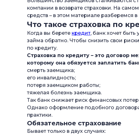
Большинство заемщиков сталкиваются с 
—
Можно ли отказаться от страховки по 
компании в возврате страховки. На самом
средств – в этом материале разберемся в 
—
Какие страховки подлежат возврату?
Что такое страховка по кр
—
Когда можно вернуть страховку?
Когда вы берете
кредит
, банк хочет быть
—
В течение «периода охлаждения» (30 д
займа обратно. Чтобы снизить свои риск
по кредиту.
—
При досрочном погашении
Страховка по кредиту – это договор м
—
После полного погашения кредита
которому она обязуется заплатить банк
—
Если страховку навязали
смерть заемщика;
его инвалидность;
—
Какую сумму можно вернуть?
потеря заемщиком работы;
—
Инструкция по возврату страховки
тяжелая болезнь заемщика.
Так банк снижает риск финансовых потерь,
—
Порядок действий застрахованного ли
Однако оформление подобного договора 
—
Какие документы нужны для возврата с
практики.
Обязательное страхование
—
Образец заявления на возврат страхов
Бывает только в двух случаях:
—
Возврат страховки самостоятельно