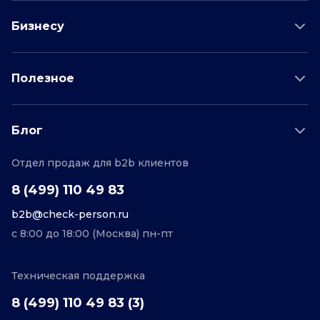
Проверка соискателя
Бизнесу
Проверка водителя
Данные для бизнеса
Полезное
Проверка по отраслям
Тарифы и цены
Возможности
Пример отчета
Поддержка
Блог
О проекте
Соглашение
Отдел продаж для b2b клиентов
Персональные данные
Полезные статьи
Контакты
Редакционная политика
8 (499) 110 49 83
b2b@check-person.ru
с 8:00 до 18:00 (Москва) пн-пт
Техническая поддержка
8 (499) 110 49 83 (3)