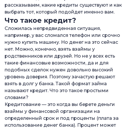
—
рассказываем, какие кредиты существуют и как
Лизинг
выбрать тот, который подойдет именно вам.
—
Кредиты для бизнеса
Что такое кредит?
—
Рефинансирование
Сложилась непредвиденная ситуация,
—
Что такое рефинансирование кредита
например, у вас сломался телефон или срочно
нужно купить машину. Но денег на это сейчас
—
Чем кредит отличается от займа и ссуды?
нет. Можно, конечно, взять взаймы у
—
Кто может взять кредит
родственников или друзей. Но не у всех есть
такие финансовые возможности, да и для
—
Требования к заемщику
подобных сделок нужен довольно высокий
—
Какие документы нужны для получения
уровень доверия. Поэтому зачастую решают
кредита
взять в долг у банка. Такой формат займа
—
Как взять кредит
называют кредит. Что это такое простыми
словами?
—
Часто задаваемые вопросы
Кредитование — это когда вы берете деньги
—
Каковы бывают виды кредита?
взаймы у финансовой организации на
определенный срок и под проценты (плата за
—
Какой тип кредита лучше?
использование денег банка). Процент может