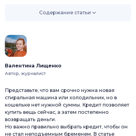
Содержание статьи
—
Что такое кредит?
—
Формы кредита
—
Виды кредитов
—
Потребительский кредит
Валентина Лищенко
—
Автокредит
Автор, журналист
—
Ипотечный
—
Образовательный
Представьте, что вам срочно нужна новая
стиральная машина или холодильник, но в
—
Микрозайм
кошельке нет нужной суммы. Кредит позволяет
—
POS-кредит (рассрочка)
купить вещь сейчас, а затем постепенно
возвращать деньги.
—
Кредитная карта
Но важно правильно выбрать кредит, чтобы он
—
Реструктуризация
не стал неподъемным бременем. В статье