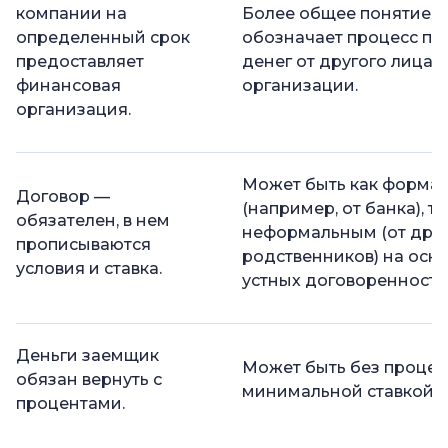
компании на
Более общее понятие, 
определенный срок
обозначает процесс по
предоставляет
денег от другого лица 
финансовая
организации.
организация.
Может быть как форма
Договор —
(например, от банка), та
обязателен, в нем
неформальным (от дру
прописываются
родственников) на осн
условия и ставка.
устных договоренносте
Деньги заемщик
Может быть без процен
обязан вернуть с
минимальной ставкой.
процентами.