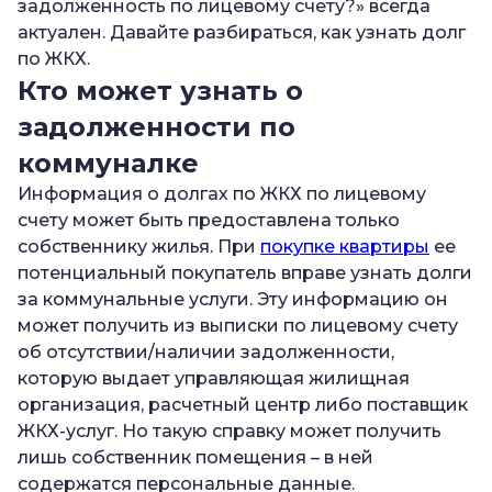
задолженность по лицевому счету?» всегда
—
Как узнать долг по ЖКХ по адресу
актуален. Давайте разбираться, как узнать долг
по ЖКХ.
—
Как проверить себя на все типы долгов
Кто может узнать о
—
Как проверить долги за ЖКХ при покупке
задолженности по
квартиры
коммуналке
—
Как узнать долг родственников по
коммунальным платежам
Информация о долгах по ЖКХ по лицевому
счету может быть предоставлена только
—
Как узнать есть ли долг за квартиру при
собственнику жилья. При
покупке квартиры
ее
наследовании
потенциальный покупатель вправе узнать долги
—
Чем грозит долг по оплате услуг ЖКХ
за коммунальные услуги. Эту информацию он
может получить из выписки по лицевому счету
—
Что делать, если нет денег на оплату долгов
об отсутствии/наличии задолженности,
по ЖКХ
которую выдает управляющая жилищная
—
Как сэкономить на оплате ЖКУ
организация, расчетный центр либо поставщик
ЖКХ-услуг. Но такую справку может получить
лишь собственник помещения – в ней
содержатся персональные данные.