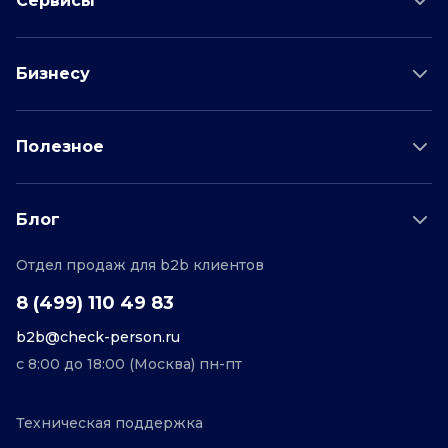
Сервисы
Проверка соискателя
Бизнесу
Проверка водителя
Данные для бизнеса
Полезное
Проверка по отраслям
Тарифы и цены
Возможности
Пример отчета
Поддержка
Блог
О проекте
Соглашение
Отдел продаж для b2b клиентов
Персональные данные
Полезные статьи
Контакты
Редакционная политика
8 (499) 110 49 83
b2b@check-person.ru
с 8:00 до 18:00 (Москва) пн-пт
Техническая поддержка