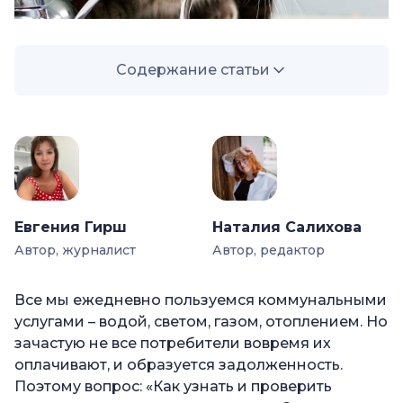
Содержание статьи
—
Кто может узнать о задолженности по
коммуналке
—
Из-за чего может возникнуть долг по ЖКХ
—
Как можно проверить задолженность по
лицевому счету
Евгения Гирш
Наталия Салихова
—
Платежные квитанции
Автор, журналист
Автор, редактор
—
Портал «Госуслуги»
Все мы ежедневно пользуемся коммунальными
—
Сервис ГИС ЖКХ
услугами – водой, светом, газом, отоплением. Но
—
Служба судебных приставов
зачастую не все потребители вовремя их
оплачивают, и образуется задолженность.
—
Другие способы проверки задолженности по
Поэтому вопрос: «Как узнать и проверить
ЖКХ