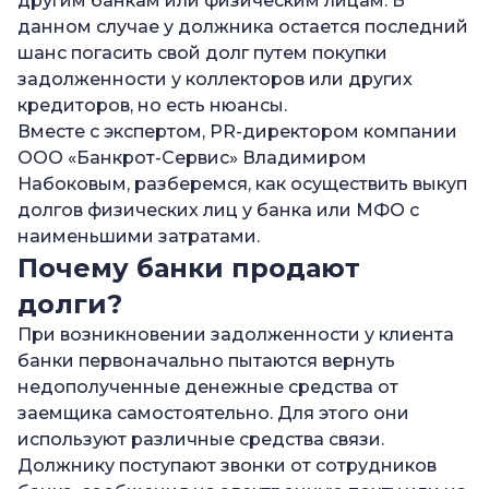
другим банкам или физическим лицам. В
—
Можно ли выкупить долг у МФО?
данном случае у должника остается последний
шанс погасить свой долг путем покупки
—
Почему важно проверять себя на все типы
задолженности у коллекторов или других
долгов?
кредиторов, но есть нюансы.
Вместе с экспертом, PR-директором компании
ООО «Банкрот-Сервис» Владимиром
Набоковым, разберемся, как осуществить выкуп
долгов физических лиц у банка или МФО с
наименьшими затратами.
Почему банки продают
долги?
При возникновении задолженности у клиента
банки первоначально пытаются вернуть
недополученные денежные средства от
заемщика самостоятельно. Для этого они
используют различные средства связи.
Должнику поступают звонки от сотрудников