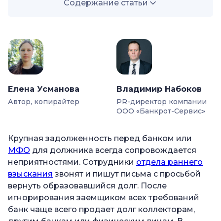
Содержание статьи
—
Почему банки продают долги?
—
Как понять, что ваш долг продан?
—
Можно ли выкупить свой долг?
—
Выкуп своих долгов через посредника:
Елена Усманова
Владимир Набоков
частное лицо или компанию
Автор, копирайтер
PR-директор компании
—
Как выкупить долг у банка по договору
ООО «Банкрот-Сервис»
цессии?
—
Как выкупить долг самостоятельно?
Крупная задолженность перед банком или
МФО
для должника всегда сопровождается
—
Можно ли выкупить свои долги у судебных
неприятностями. Сотрудники
отдела раннего
приставов?
взыскания
звонят и пишут письма с просьбой
—
Виды долгов для выкупа
вернуть образовавшийся долг. После
—
Правила оформления покупки долга
игнорирования заемщиком всех требований
банк чаще всего продает долг коллекторам,
—
Можно ли выкупить долг у коллекторов?