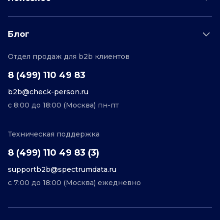
Проверка по отраслям
Тарифы и цены
Возможности
Пример отчета
Поддержка
Блог
О проекте
Соглашение
Отдел продаж для b2b клиентов
Персональные данные
Полезные статьи
Контакты
Редакционная политика
8 (499) 110 49 83
b2b@check-person.ru
с 8:00 до 18:00 (Москва) пн-пт
Техническая поддержка
8 (499) 110 49 83 (3)
supportb2b@spectrumdata.ru
с 7:00 до 18:00 (Москва) ежедневно