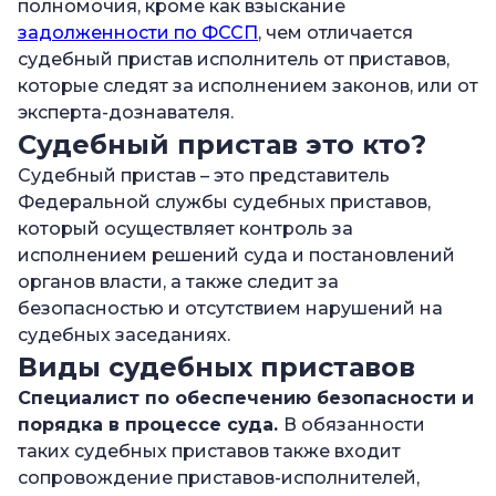
полномочия, кроме как взыскание
—
Какие документы должен предъявить
задолженности по ФССП
, чем отличается
пристав
судебный пристав исполнитель от приставов,
—
которые следят за исполнением законов, или от
Как отсрочить визит судебного пристава?
эксперта-дознавателя.
—
Этапы взыскания и наложения ареста
Судебный пристав это кто?
—
Что ожидает судебного пристава за
Судебный пристав – это представитель
превышение полномочий
Федеральной службы судебных приставов,
—
Опись имущества при отсутствии должника
который осуществляет контроль за
исполнением решений суда и постановлений
—
Что происходит со взысканным имуществом
органов власти, а также следит за
—
Где узнать о своих долгах?
безопасностью и отсутствием нарушений на
судебных заседаниях.
Виды судебных приставов
Специалист по обеспечению безопасности и
порядка в процессе суда.
В обязанности
таких судебных приставов также входит
сопровождение приставов-исполнителей,