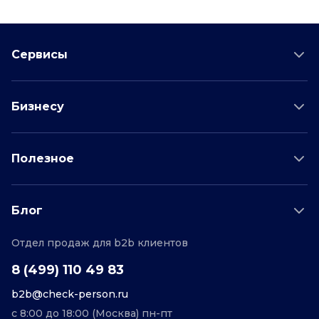
Сервисы
Проверка соискателя
Бизнесу
Проверка водителя
Данные для бизнеса
Полезное
Проверка по отраслям
Тарифы и цены
Возможности
Пример отчета
Поддержка
Блог
О проекте
Соглашение
Отдел продаж для b2b клиентов
Персональные данные
Полезные статьи
Контакты
Редакционная политика
8 (499) 110 49 83
b2b@check-person.ru
с 8:00 до 18:00 (Москва) пн-пт