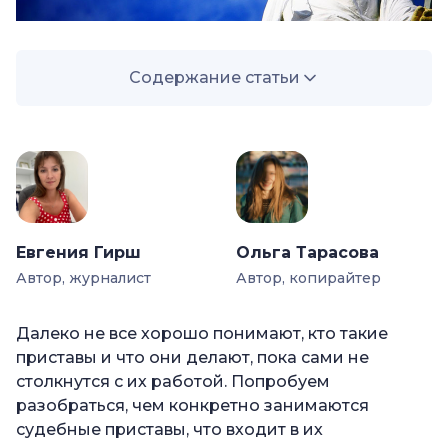
Содержание статьи
—
Судебный пристав это кто?
—
Виды судебных приставов
—
Кто может быть судебным приставом
—
Задачи судебных приставов-исполнителей
Евгения Гирш
Ольга Тарасова
—
Полномочия судебных приставов
Автор, журналист
Автор, копирайтер
—
Права судебных приставов исполнителей
—
Обязанности судебных приставов
Далеко не все хорошо понимают, кто такие
приставы и что они делают, пока сами не
—
Ответственность судебных приставов
столкнутся с их работой. Попробуем
—
Что грозит должникам?
разобраться, чем конкретно занимаются
судебные приставы, что входит в их
—
В какое время приходят приставы