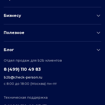
Проверка соискателя
Бизнесу
Проверка водителя
Данные для бизнеса
Полезное
Проверка по отраслям
Тарифы и цены
Возможности
Пример отчета
Поддержка
Блог
О проекте
Соглашение
Отдел продаж для b2b клиентов
Персональные данные
Полезные статьи
Контакты
Редакционная политика
8 (499) 110 49 83
b2b@check-person.ru
с 8:00 до 18:00 (Москва) пн-пт
Техническая поддержка