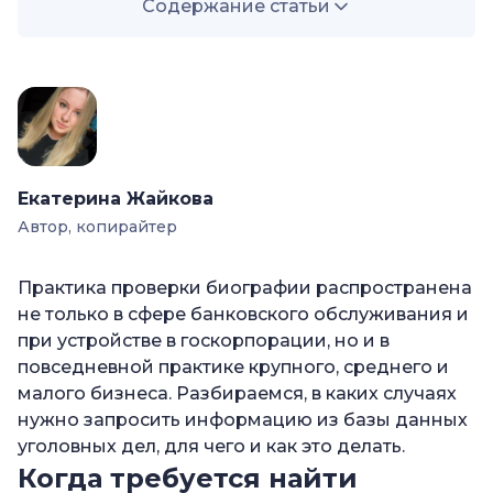
Содержание статьи
—
Когда требуется найти уголовное дело
—
Как проходит процесс регистрации
уголовного дела
—
Какие сведения вы можете получить
Екатерина Жайкова
—
Как найти уголовное дело по номеру дела?
Автор, копирайтер
—
Как проверить человека на уголовные дела?
—
Способы поиска уголовного дела
Практика проверки биографии распространена
—
Личное обращение с заявлением
не только в сфере банковского обслуживания и
при устройстве в госкорпорации, но и в
—
База данных МВД
повседневной практике крупного, среднего и
—
Сайт ФССП
малого бизнеса. Разбираемся, в каких случаях
нужно запросить информацию из базы данных
—
Сайт суда
уголовных дел, для чего и как это делать.
—
Через ГАС «Правосудие» и «Судебные
Когда требуется найти
решения»