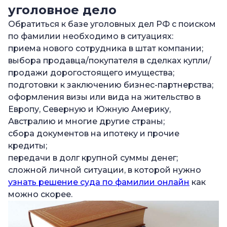
уголовное дело
—
Решение для юрлиц и ИП: комплексная
Обратиться к базе уголовных дел РФ с поиском
проверка через CheckPerson
по фамилии необходимо в ситуациях:
приема нового сотрудника в штат компании;
выбора продавца/покупателя в сделках купли/
продажи дорогостоящего имущества;
подготовки к заключению бизнес-партнерства;
оформления визы или вида на жительство в
Европу, Северную и Южную Америку,
Австралию и многие другие страны;
сбора документов на ипотеку и прочие
кредиты;
передачи в долг крупной суммы денег;
сложной личной ситуации, в которой нужно
узнать решение суда по фамилии онлайн
как
можно скорее.