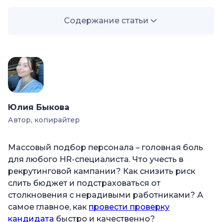
Содержание статьи
—
Что такое массовый подбор персонала?
—
Разница между массовым и точечным
рекрутингом
—
Кто занимается массовым подбором
персонала
Юлия Быкова
—
</span>Трудности в массовом подборе
Автор, копирайтер
—
Методы и инструменты массового подбора
Массовый подбор персонала – головная боль
—
Как проводится массовый подбор: этапы
для любого HR-специалиста. Что учесть в
отбора
рекрутинговой кампании? Как снизить риск
—
Воронка и метрика массового подбора
слить бюджет и подстраховаться от
столкновения с нерадивыми работниками? А
—
Ошибки в массовом подборе
самое главное, как
провести проверку
—
Услуги HR-агентств по массовому подбору
кандидата
быстро и качественно?