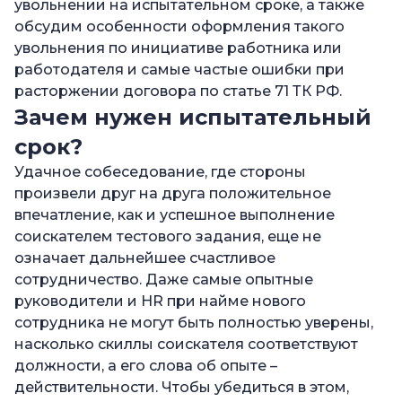
увольнении на испытательном сроке, а также
сроке с нарушениями?
обсудим особенности оформления такого
—
Как проверять соискателей и нанимать
увольнения по инициативе работника или
благонадежных сотрудников?
работодателя и самые частые ошибки при
расторжении договора по статье 71 ТК РФ.
Зачем нужен испытательный
срок?
Удачное собеседование, где стороны
произвели друг на друга положительное
впечатление, как и успешное выполнение
соискателем тестового задания, еще не
означает дальнейшее счастливое
сотрудничество. Даже самые опытные
руководители и HR при найме нового
сотрудника не могут быть полностью уверены,
насколько скиллы соискателя соответствуют
должности, а его слова об опыте –
действительности. Чтобы убедиться в этом,