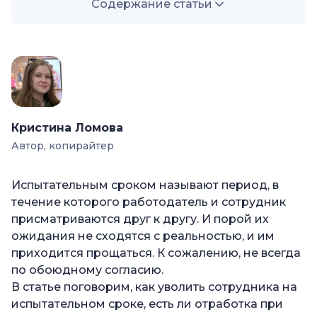
Содержание статьи
—
Зачем нужен испытательный срок?
—
Основания для увольнения на
испытательном сроке
—
Увольнение на испытательном сроке по
собственному желанию
Кристина Ломова
—
Увольнение на испытательном по инициативе
Автор, копирайтер
работодателя
Испытательным сроком называют период, в
—
Как оформляется увольнение на
течение которого работодатель и сотрудник
испытательном сроке
присматриваются друг к другу. И порой их
—
Нужна ли отработка при увольнении на
ожидания не сходятся с реальностью, и им
испытательном сроке?
приходится прощаться. К сожалению, не всегда
—
Самые распространенные ошибки
по обоюдному согласию.
увольнения на испытательном сроке
В статье поговорим, как уволить сотрудника на
испытательном сроке, есть ли отработка при
—
Что грозит за увольнение на испытательном