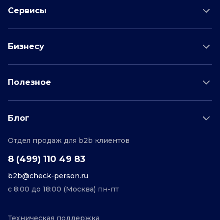
Сервисы
Проверка соискателя
Бизнесу
Проверка водителя
Данные для бизнеса
Полезное
Проверка по отраслям
Тарифы и цены
Возможности
Пример отчета
Поддержка
Блог
О проекте
Соглашение
Отдел продаж для b2b клиентов
Персональные данные
Полезные статьи
Контакты
Редакционная политика
8 (499) 110 49 83
b2b@check-person.ru
с 8:00 до 18:00 (Москва) пн-пт
Техническая поддержка