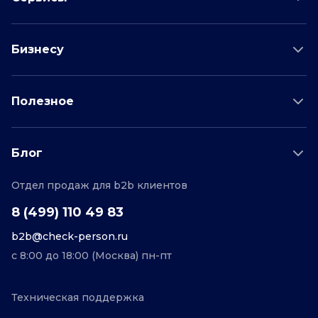
Проверка соискателя
Бизнесу
Проверка водителя
Данные для бизнеса
Полезное
Проверка по отраслям
Тарифы и цены
Возможности
Пример отчета
Поддержка
Блог
О проекте
Соглашение
Отдел продаж для b2b клиентов
Персональные данные
Полезные статьи
Контакты
Редакционная политика
8 (499) 110 49 83
b2b@check-person.ru
с 8:00 до 18:00 (Москва) пн-пт
Техническая поддержка