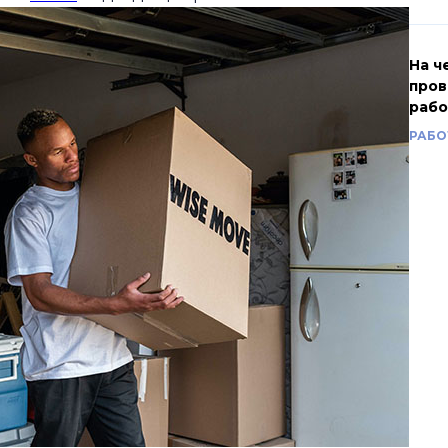
На ч
пров
рабо
РАБО