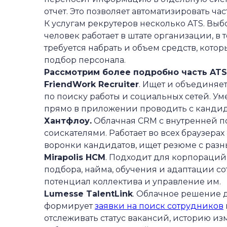
отчет. Это позволяет автоматизировать ча
К услугам рекрутеров несколько ATS. Выбо
человек работает в штате организации, в
требуется набрать и объем средств, кото
подбор персонала.
Рассмотрим более подробно часть AT
FriendWork Recruiter
. Ищет и объединяе
по поиску работы и социальных сетей. Ум
прямо в приложении проводить с кандид
Хантфлоу.
Облачная CRM с внутренней по
соискателями. Работает во всех браузера
воронки кандидатов, ищет резюме с разн
Mirapolis HCM
. Подходит для корпораций
подбора, найма, обучения и адаптации с
потенциал коллектива и управление им.
Lumesse TalentLink
. Облачное решение 
формирует
заявки на поиск сотрудников
отслеживать статус вакансий, историю из