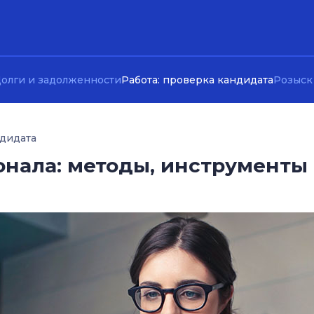
олги и задолженности
Работа: проверка кандидата
Розыск
ндидата
сонала: методы, инструмент