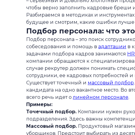
– серьезный и довольно хлопотный проце
—
Методы подбора сотрудников
чтобы верно заполнить кадровые бреши и
Разбираемся в методиках и инструментах
—
Рекрутинг
будущее и смотрим, какие ошибки лучше 
—
Executive Search
Подбор персонала: что это
—
Headhunting
Подбор персонала – это поиск сотрудник
собеседования и помощь в
адаптации
в к
—
Скрининг
задачами подбора кадров занимаются
HR
—
Preliminaring (прелиминаринг)
компании обращаются к специализирован
—
Инструменты подбора персонала
случае рекрутер должен понимать специ
сотрудники, ее кадровых потребностей и
—
Принципы подбора персонала
Существует точечный и
массовый подбор
—
Этапы подбора персонала
кандидата на одно вакантное место. Во вт
всего речь идет о
линейном персонале
.
—
Система подбора персонала в организ
Примеры:
—
Эффективный подбор персонала
Точечный подбор.
Компании нужен руков
подразделения. Здесь важны компетенции
—
Риски процесса найма работников
Массовый подбор.
Продуктовый магазин 
уборщиков. Предстоит выбирать из деся