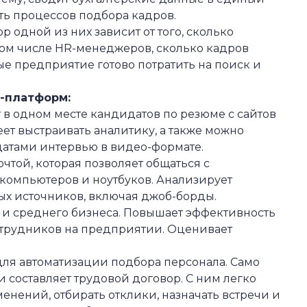
сть процессов подбора кадров.
р одной из них зависит от того, сколько
 том числе HR-менеджеров, сколько кадров
рые предприятие готово потратить на поиск и
S-платформ:
т в одном месте кандидатов по резюме с сайтов
еет выстраивать аналитику, а также можно
атами интервью в видео-формате.
чтой, которая позволяет общаться с
х компьютеров и ноутбуков. Анализирует
ых источников, включая джоб-борды.
 и среднего бизнеса. Повышает эффективность
отрудников на предприятии. Оценивает
для автоматизации подбора персонала. Само
и составляет трудовой договор. С ним легко
менений, отбирать отклики, назначать встречи и