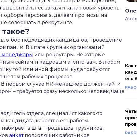
сс. Нужно обладать настоящим мастерством,
 вывести бизнес заказчика на новый уровень.
Оле
 подбора персонала, делаем прогнозы на
Авто
не совершать в рекрутинге.
 такое?
ов, отбор подходящих кандидатов, проведение
омпании. В штате крупных организаций
-менеджеры
или рекрутеры. Некоторые
ным сайтам и кадровым агентствам. В любом
Как 
фику той или иной фирмы, куда требуются
канд
 в целом рабочих процессов.
его 
. В первом случае HR-менеджер должен найти
РАБО
ором – требуется сразу несколько человек, чаще
ации
Четы
одитель отдела, специалист какого-то
прие
 кандидата, качество его работы.
пров
набирает в штат продавцов, грузчиков,
РАБО
тков
анкет
подходящих работников.