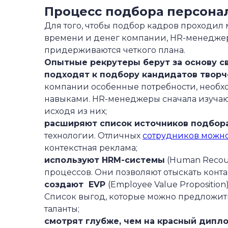
Процесс подбора персона
Для того, чтобы подбор кадров проходил
времени и денег компании, HR-менеджер
придерживаются четкого плана.
Опытные рекрутеры берут за основу с
подходят к подбору кандидатов творч
компании особенные потребности, необ
навыками. HR-менеджеры сначала изучают
исходя из них;
расширяют список источников подбора
технологии. Отличных
сотрудников можно
контекстная реклама;
используют
HRM-системы
(Human Recou
процессов. Они позволяют отыскать контак
создают EVP
(Employee Value Propositio
Список выгод, которые можно предложит
таланты;
смотрят глубже, чем на красный дипло