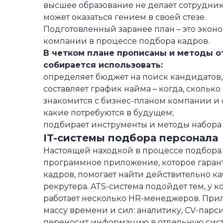
высшее образование не делает сотрудника
может оказаться гением в своей стезе.
Подготовленный заранее план – это экон
компании в процессе подбора кадров.
В четком плане прописаны и методы о
собирается использовать:
определяет бюджет на поиск кандидатов,
составляет график найма – когда, скольк
знакомится с бизнес-планом компании и оп
какие потребуются в будущем;
подбирает инструменты и методы набора 
IT-системы подбора персонала
Настоящей находкой в процессе подбора 
программное приложение, которое гаран
кадров, помогает найти действительно к
рекрутера. ATS-система подойдет тем, у к
работает несколько HR-менеджеров. Прило
массу времени и сил: аналитику,
CV-парси
переносит информацию в отдельную сист