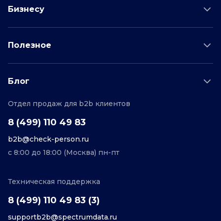
Проверка соискателя
Бизнесу
Проверка водителя
Данные для бизнеса
Полезное
Проверка по отраслям
Тарифы и цены
Возможности
Пример отчета
Поддержка
Блог
О проекте
Соглашение
Отдел продаж для b2b клиентов
Персональные данные
Полезные статьи
Контакты
Редакционная политика
8 (499) 110 49 83
b2b@check-person.ru
с 8:00 до 18:00 (Москва) пн-пт
Техническая поддержка
8 (499) 110 49 83 (3)
supportb2b@spectrumdata.ru