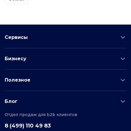
Сервисы
Проверка соискателя
Бизнесу
Проверка водителя
Данные для бизнеса
Полезное
Проверка по отраслям
Тарифы и цены
Возможности
Пример отчета
Поддержка
Блог
О проекте
Соглашение
Отдел продаж для b2b клиентов
Персональные данные
Полезные статьи
Контакты
Редакционная политика
8 (499) 110 49 83