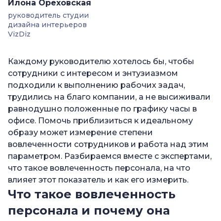
—
Как рассчитывается индекс вовлеченности?
Илона Ореховская
руководитель студии
—
Как повысить вовлеченность сотрудников?
дизайна интерьеров
—
VizDiz
Возможные причины снижения
вовлеченности сотрудников
Каждому руководителю хотелось бы, чтобы
—
Как оценить благонадежность кандидатов
сотрудники с интересом и энтузиазмом
при приеме на работу?
подходили к выполнению рабочих задач,
—
Часто задаваемые вопросы
трудились на благо компании, а не высиживали
—
Чем удовлетворенность отличается от
равнодушно положенные по графику часы в
вовлеченности?
офисе. Помочь приблизиться к идеальному
образу может измерение степени
—
Как оценить вовлеченность сотрудников?
вовлеченности сотрудников и работа над этим
—
Какой процент вовлеченности сотрудников
параметром. Разбираемся вместе с экспертами,
считается хорошим?
что такое вовлеченность персонала, на что
влияет этот показатель и как его измерить.
—
Как влияет вовлеченность сотрудников на
Что такое вовлеченность
эффективность компании?
персонала и почему она