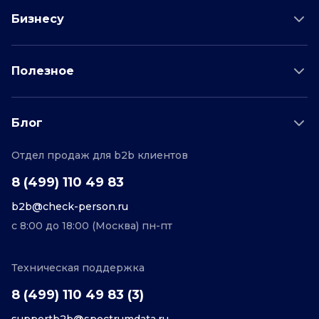
Проверка соискателя
Бизнесу
Проверка водителя
Данные для бизнеса
Полезное
Проверка по отраслям
Тарифы и цены
Возможности
Пример отчета
Поддержка
Блог
О проекте
Соглашение
Отдел продаж для b2b клиентов
Персональные данные
Полезные статьи
Контакты
Редакционная политика
8 (499) 110 49 83
b2b@check-person.ru
с 8:00 до 18:00 (Москва) пн-пт
Техническая поддержка
8 (499) 110 49 83 (3)