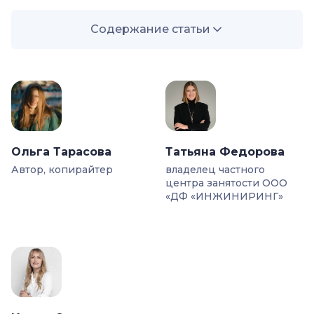
Содержание статьи
—
Что такое вовлеченность персонала и почему
она важна?
—
Каким может быть уровень вовлеченности
сотрудников
—
Чем грозит низкая вовлеченность
Ольга Тарасова
Татьяна Федорова
сотрудников?
Автор, копирайтер
владелец частного
центра занятости ООО
—
Оценка вовлеченности сотрудников:
«ДФ «ИНЖИНИРИНГ»
основные инструменты
—
Метод eNPS и другие опросы
—
Тест Gallup Q12
—
Выходное интервью покидающих компанию
сотрудников