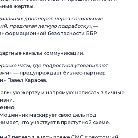
льные жертвы.
циальных дропперов через социальные
ий, предлагая легкую подработку»
, —
 информационной безопасности ББР
дартные каналы коммуникации.
ерские чаты, где подростков уговаривают
тами»
, — предупреждает бизнес-партнер
» Павел Карасев.
альную жертву и напрямую: написать в личные
изни.
ренно
 Мошенник маскирует свою цель под
имает, что участвует в преступной схеме.
ый перевод, а чуть позже СМС с текстом:
«Я