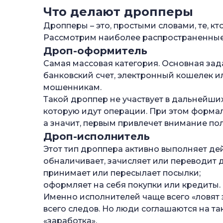
—
Осторожнее с «легкими» подработкам
Что делают дропперы
—
Проверяйте, что оформлено на вас
Дропперы – это, простыми словами, те, к
Рассмотрим наиболее распространенные 
—
Как защитить близких от дропперства
Дроп-оформитель
—
Что делать, если вы уже стали дроппер
Самая массовая категория. Основная зад
—
банковский счет, электронный кошелек ил
Часто задаваемые вопросы
мошенникам.
—
Что значит дроппер?
Такой дроппер не участвует в дальнейших
—
Что грозит дропу в России?
которую идут операции. При этом формал
а значит, первым привлечет внимание пол
—
Как вычисляют дропперов?
Дроп-исполнитель
Этот тип дроппера активно выполняет де
обналичивает, зачисляет или переводит д
принимает или пересылает посылки;
оформляет на себя покупки или кредиты.
Именно исполнителей чаще всего «ловят з
всего следов. Но люди соглашаются на т
«заработка».