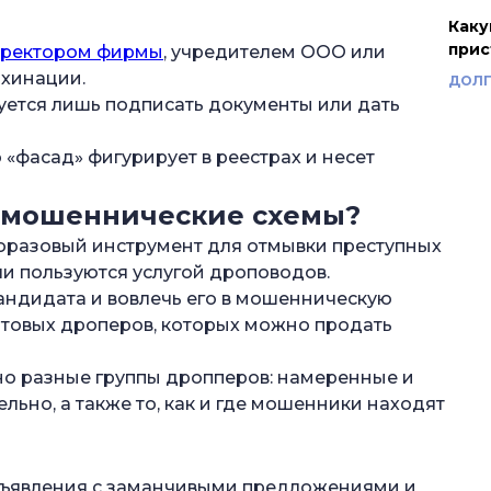
Каку
прис
ректором фирмы
, учредителем ООО или
ахинации.
ДОЛГ
буется лишь подписать документы или дать
«фасад» фигурирует в реестрах и несет
 мошеннические схемы?
оразовый инструмент для отмывки преступных
ли пользуются услугой дроповодов.
андидата и вовлечь его в мошенническую
готовых дроперов, которых можно продать
но разные группы дропперов: намеренные и
ьно, а также то, как и где мошенники находят
бъявления с заманчивыми предложениями и