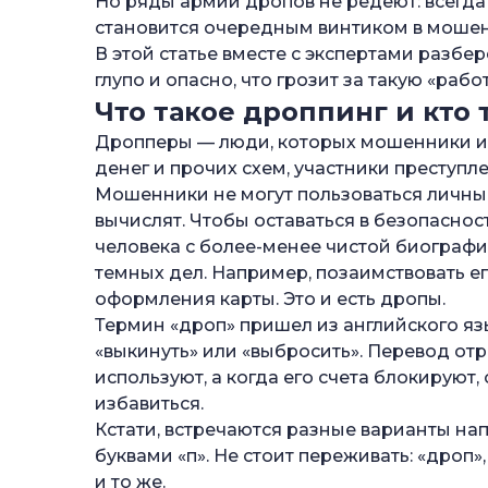
Но ряды армии дропов не редеют: всегда н
—
Дроп-исполнитель
становится очередным винтиком в мошен
В этой статье вместе с экспертами разб
—
Дроп-ширма
глупо и опасно, что грозит за такую «рабо
—
Как дропперы попадают в мошенничес
Что такое дроппинг и
кто
—
Где мошенники ищут дропов
Дропперы — люди, которых мошенники и
денег и прочих схем, участники преступле
—
Как становятся дроппером ненамерен
Мошенники не могут пользоваться личным
—
Как становятся дроппером намеренно
вычислят. Чтобы оставаться в безопасно
—
Группы риска: кто чаще всего становит
человека с более-менее чистой биографи
темных дел. Например, позаимствовать ег
—
Ответственность за участие в дроппинг
оформления карты. Это и есть дропы.
—
За передачу счетов или карт, перевод
Термин «дроп» пришел из английского язы
«выкинуть» или «выбросить». Перевод отр
—
За приобретение или передачу электро
используют, а когда его счета блокирую
—
Как не стать дроппером: советы по защ
избавиться.
Кстати, встречаются разные варианты нап
—
Не передавайте свои документы
буквами «п». Не стоит переживать: «дроп»
—
Не оформляйте счета, сим-карты или ф
и то же.