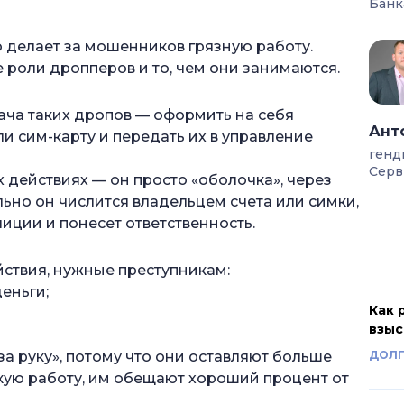
Банк
и
то делает за мошенников грязную работу.
роли дропперов и то, чем они занимаются.
ом
ача таких дропов — оформить на себя
Ант
и сим-карту и передать их в управление
генд
Серв
 действиях — он просто «оболочка», через
ьно он числится владельцем счета или симки,
иции и понесет ответственность.
йствия, нужные преступникам:
еньги;
Как 
взыс
а руку», потому что они оставляют больше
ДОЛГ
акую работу, им обещают хороший процент от