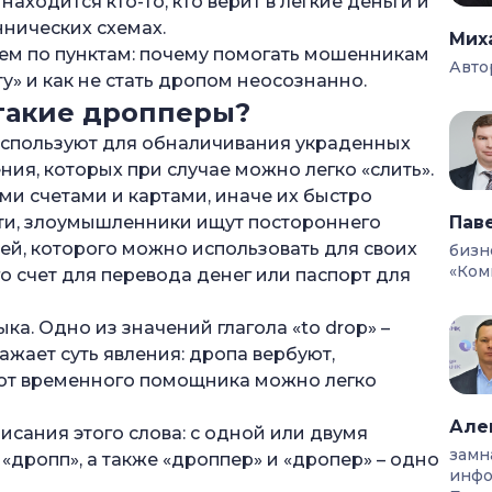
аходится кто-то, кто верит в легкие деньги и
нических схемах.
Мих
ерем по пунктам: почему помогать мошенникам
Авто
ту» и как не стать дропом неосознанно.
кие схемы?
 такие дропперы
?
спользуют для обналичивания украденных
ния, которых при случае можно легко «слить».
но
и счетами и картами, иначе их быстро
сти, злоумышленники ищут постороннего
Пав
ся дропом
ей, которого можно использовать для своих
бизн
«Ком
о счет для перевода денег или паспорт для
е
ы и другие и финансовые операции:
ка. Одно из значений глагола «to drop» –
ажает суть явления: дропа вербуют,
нных или банковских средств:
т, от временного помощника можно легко
ите
Але
исания этого слова: с одной или двумя
замн
, «дропп», а также «дроппер» и «дропер» – одно
ирмы «по просьбе»
инфо