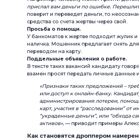
прислал вам деньги по ошибке. Перешлите 
поверит и переведет деньги, то неосозна
средства со счета жертвы через свой.
Просьба о помощи.
У банкоматов к жертве подходит жулик и г
наличка. Мошенник предлагает снять для 
переводом на карту.
Поддельные объявления о работе.
В тексте таких вакансий кандидату говоря
взамен просят передать личные данные и
«Признаки таких предложений – тре
или доступ к онлайн-банку. Кандидат
администрирования лотереи, помощи
карт, участия в “расследовании” от 
“украденные деньги”, или “обхода с
активов»
, — приводит примеры Алек
Как становятся дроппером намере