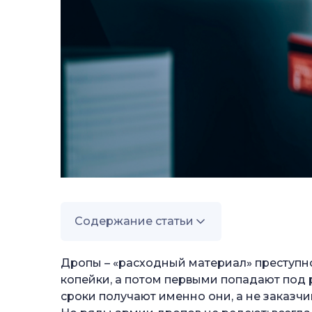
Содержание статьи
—
Что такое дроппинг и
Дропы – «расходный материал» преступно
—
копейки, а потом первыми попадают под р
Что делают дропперы
сроки получают именно они, а не заказчи
—
Дроп-оформитель