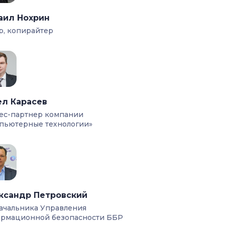
аил Нохрин
р, копирайтер
ел Карасев
ес-партнер компании
пьютерные технологии»
ксандр Петровский
ачальника Управления
рмационной безопасности ББР