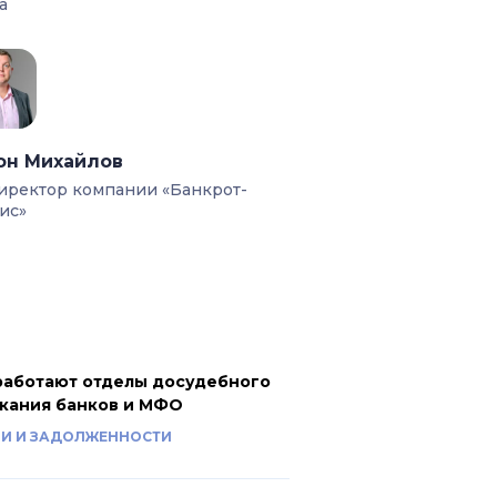
а
он Михайлов
иректор компании «Банкрот-
ис»
работают отделы досудебного
кания банков и МФО
И И ЗАДОЛЖЕННОСТИ