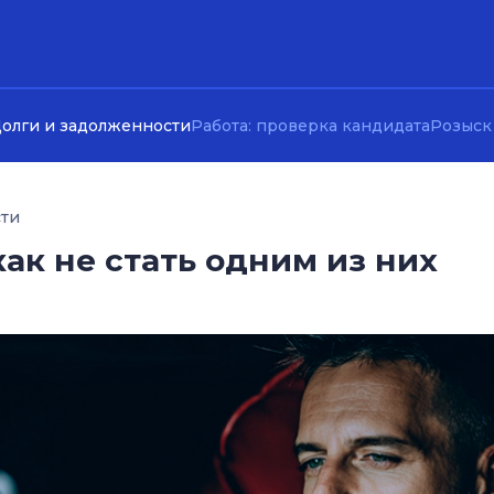
олги и задолженности
Работа: проверка кандидата
Розыск
сти
как не стать одним из них