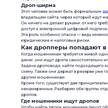
Дроп-ширма
Этот человек может быть формальным
ди
владельцем сайта, через который идут м
Он ничего не делает руками: от него тре
доступ к электронной цифровой подписи.
Эта роль особенно опасна — ведь именно 
юридические и налоговые риски.
Как дропперы попадают в
Когда мошенникам требуется живой одн
денег, они ищут дропа самостоятельно и
Задача дроповода: найти подходящего к
схему. Также они держат в резерве уже 
другим мошенникам.
Кроме того, существует две принципиаль
ненамеренные. Разберем обе группы отдел
дропов.
Где мошенники ищут дропов
Чтобы найти дропа, мошенники пишут о