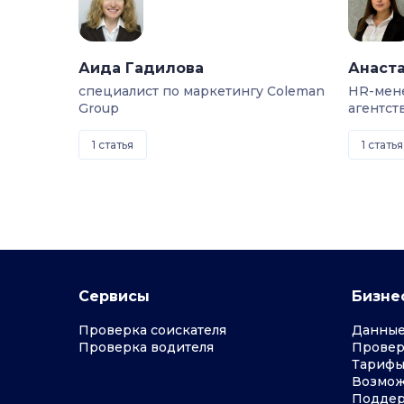
Аида Гадилова
Анаста
специалист по маркетингу Coleman
HR-мен
Group
агентст
1 статья
1 статья
Сервисы
Бизне
Проверка соискателя
Данные
Проверка водителя
Провер
Тарифы
Возмож
Подде