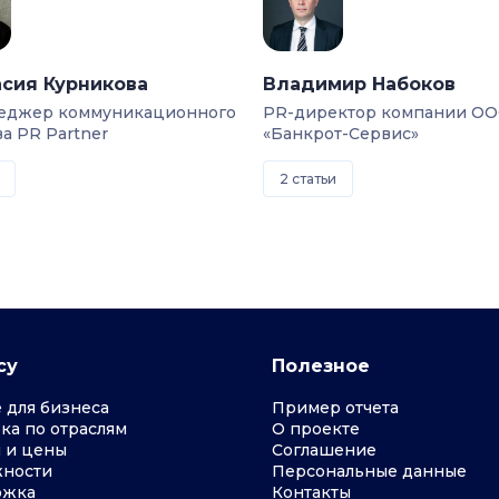
сия Курникова
Владимир Набоков
еджер коммуникационного
PR-директор компании О
ва PR Partner
«Банкрот-Сервис»
2 статьи
су
Полезное
 для бизнеса
Пример отчета
ка по отраслям
О проекте
 и цены
Соглашение
ности
Персональные данные
ржка
Контакты