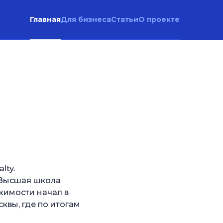
Главная
Для бизнеса
Статьи
О проекте
lty.
«Высшая школа
жимости начал в
квы, где по итогам