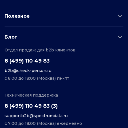
Данные для бизнеса
Полезное
Проверка по отраслям
Тарифы и цены
Возможности
Пример отчета
Поддержка
Блог
О проекте
Соглашение
Отдел продаж для b2b клиентов
Персональные данные
Полезные статьи
Контакты
Редакционная политика
8 (499) 110 49 83
b2b@check-person.ru
с 8:00 до 18:00 (Москва) пн-пт
Техническая поддержка
8 (499) 110 49 83 (3)
supportb2b@spectrumdata.ru
с 7:00 до 18:00 (Москва) ежедневно