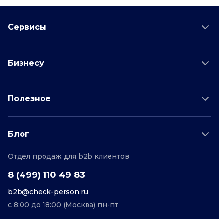
Сервисы
Проверка соискателя
Бизнесу
Проверка водителя
Данные для бизнеса
Полезное
Проверка по отраслям
Тарифы и цены
Возможности
Пример отчета
Поддержка
Блог
О проекте
Соглашение
Отдел продаж для b2b клиентов
Персональные данные
Полезные статьи
Контакты
Редакционная политика
8 (499) 110 49 83
b2b@check-person.ru
с 8:00 до 18:00 (Москва) пн-пт