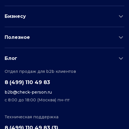
Проверка соискателя
Бизнесу
Проверка водителя
Данные для бизнеса
Полезное
Проверка по отраслям
Тарифы и цены
Возможности
Пример отчета
Поддержка
Блог
О проекте
Соглашение
Отдел продаж для b2b клиентов
Персональные данные
Полезные статьи
Контакты
Редакционная политика
8 (499) 110 49 83
b2b@check-person.ru
с 8:00 до 18:00 (Москва) пн-пт
Техническая поддержка
8 (499) 110 49 83 (3)