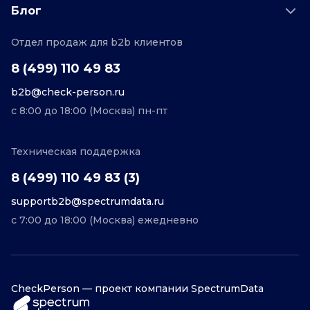
Пример отчета
Поддержка
Блог
О проекте
Соглашение
Отдел продаж для b2b клиентов
Персональные данные
Полезные статьи
Контакты
Редакционная политика
8 (499) 110 49 83
b2b@check-person.ru
с 8:00 до 18:00 (Москва) пн-пт
Техническая поддержка
8 (499) 110 49 83 (3)
supportb2b@spectrumdata.ru
с 7:00 до 18:00 (Москва) ежедневно
CheckPerson — проект компании SpectrumData