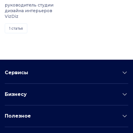
руководитель студии
дизайна интерьеров
VizDiz
1 статья
Сервисы
Проверка соискателя
Бизнесу
Проверка водителя
Данные для бизнеса
Полезное
Проверка по отраслям
Тарифы и цены
Возможности