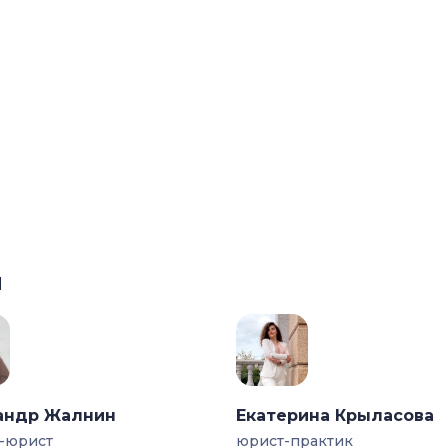
ы
андр Жалнин
Екатерина Крыласова
-юрист
юрист-практик