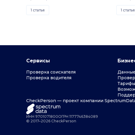
1 статья
1 статья
Сервисы
Бизне
Проверка соискателя
Данные
Проверка водителя
Провер
Тарифы
Возмож
Подде
CheckPerson — проект компании SpectrumDat
ИНН 9701071800
ОГРН 1177746384089
© 2017–
2026
CheckPerson