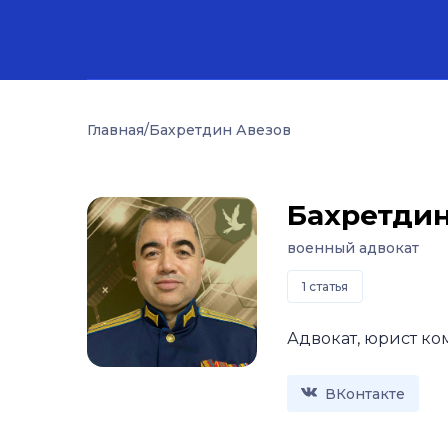
Главная
/
Бахретдин Авезов
Бахретдин
военный адвокат
1 статья
Адвокат, юрист ко
ВКонтакте