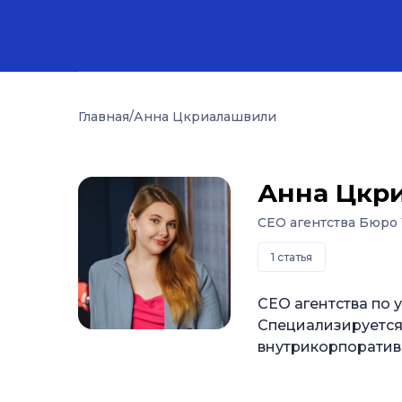
Главная
/
Анна Цкриалашвили
Анна Цкр
CEO агентства Бюро
1 статья
CEO агентства по
Специализируется
внутрикорпоратив