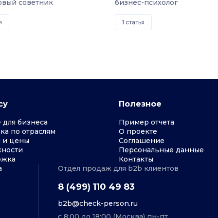
овый советник
бизнес-психолог
и
1 статья
су
Полезное
 для бизнеса
Пример отчета
ка по отраслям
О проекте
 и цены
Соглашение
ности
Персональные данные
ржка
Контакты
a
Отдел продаж для b2b клиентов
8 (499) 110 49 83
b2b@check-person.ru
с 8:00 до 18:00 (Москва) пн-пт