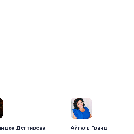
ы
андра Дегтярева
Айгуль Гранд