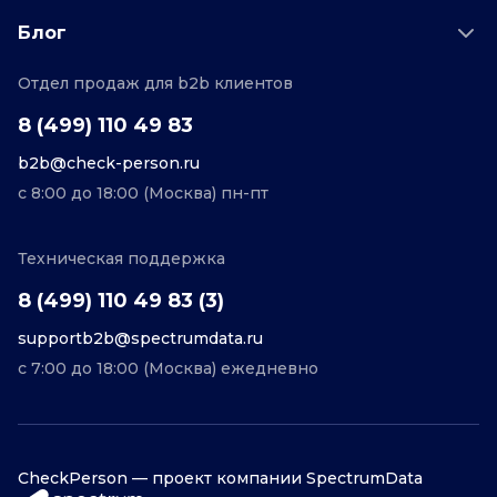
Возможности
Пример отчета
Поддержка
Блог
О проекте
Соглашение
Отдел продаж для b2b клиентов
Персональные данные
Полезные статьи
Контакты
Редакционная политика
8 (499) 110 49 83
b2b@check-person.ru
с 8:00 до 18:00 (Москва) пн-пт
Техническая поддержка
8 (499) 110 49 83 (3)
supportb2b@spectrumdata.ru
с 7:00 до 18:00 (Москва) ежедневно
CheckPerson — проект компании SpectrumData