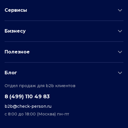
Сервисы
Проверка соискателя
Бизнесу
Проверка водителя
Данные для бизнеса
Полезное
Проверка по отраслям
Тарифы и цены
Возможности
Пример отчета
Поддержка
Блог
О проекте
Соглашение
Отдел продаж для b2b клиентов
Персональные данные
Полезные статьи
Контакты
Редакционная политика
8 (499) 110 49 83
b2b@check-person.ru
с 8:00 до 18:00 (Москва) пн-пт